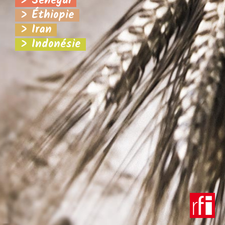
> Sénégal
> Éthiopie
> Iran
> Indonésie