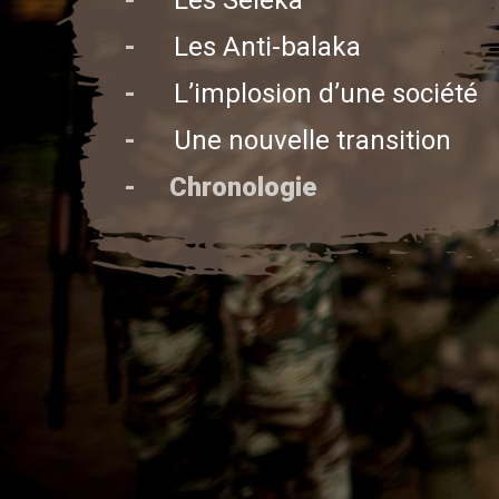
-
Les Seleka
-
Les Anti-balaka
-
L’implosion d’une société
-
Une nouvelle transition
- Chronologie