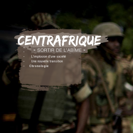
-
L'urgence d'un État
-
Les Seleka
-
Les Anti-balaka
-
L’implosion d’une société
-
Une nouvelle transition
- Chronologie